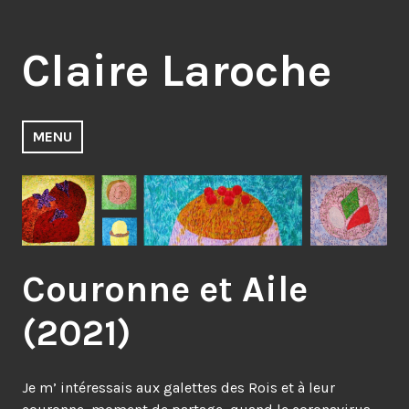
Accéder
au
Claire Laroche
contenu
principal
MENU
Couronne et Aile
(2021)
Je m’ intéressais aux galettes des Rois et à leur