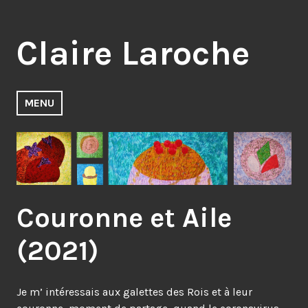
Accéder
au
Claire Laroche
contenu
principal
MENU
Couronne et Aile
(2021)
Je m’ intéressais aux galettes des Rois et à leur