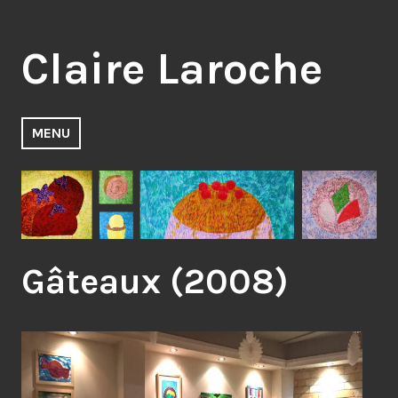
Accéder
au
Claire Laroche
contenu
principal
MENU
Gâteaux (2008)